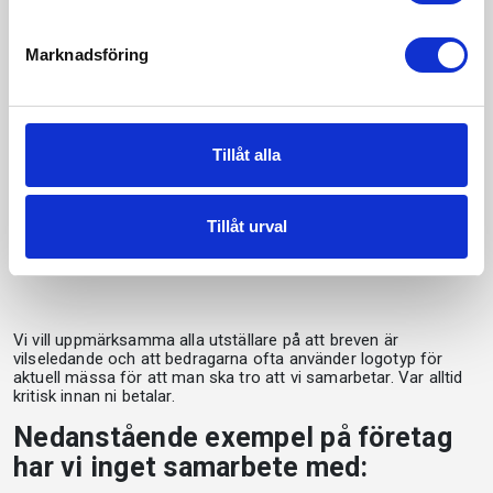
samarbeta med MC-
Marknadsföring
Mässan eller
Stockholmsmässan!
Tillåt alla
Många av våra tidigare utställare får fakturor från företag som
erbjuder våra kunder att delta i olika kataloger mot en kostnad.
Tillåt urval
Ingen av de mässor som arrangeras av MC-Branschen eller
Stockholmsmässan står bakom deras ”kataloger”.
Vi vill uppmärksamma alla utställare på att breven är
vilseledande och att bedragarna ofta använder logotyp för
aktuell mässa för att man ska tro att vi samarbetar. Var alltid
kritisk innan ni betalar.
Nedanstående exempel på företag
har vi inget samarbete med: