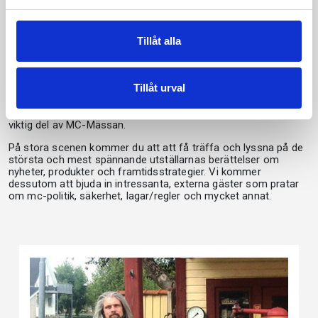
Stora scenen
Tillåt alla
På den stora scenen, precis mitt i hallen, är vi i full fart att
skapa ett späckat scenprogram där du kan välja och vraka
bland spännande och intressanta föredrag och presentationer.
Tillåt urval
Glöm inte att kika in på den här sidan regelbundet då vi
successivt kommer att berätta mer om scenprogrammet, en
viktig del av MC-Mässan.
På stora scenen kommer du att att få träffa och lyssna på de
största och mest spännande utställarnas berättelser om
nyheter, produkter och framtidsstrategier. Vi kommer
dessutom att bjuda in intressanta, externa gäster som pratar
om mc-politik, säkerhet, lagar/regler och mycket annat.