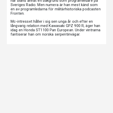
har bland annat en bakgrund som programledare på
Sveriges Radio. Men numera är han mest känd som
en av programledarna för militärhistoriska podcasten
Fronten.
Mc-intresset håller i sig sen unga år och efter en
långvarig relation med Kawasaki GPZ 900 R, äger han
idag en Honda ST1100 Pan European. Under vintrarna
fantiserar han om norska serpentinvägar.