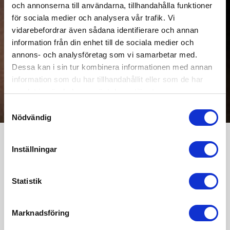
och annonserna till användarna, tillhandahålla funktioner
för sociala medier och analysera vår trafik. Vi
vidarebefordrar även sådana identifierare och annan
information från din enhet till de sociala medier och
annons- och analysföretag som vi samarbetar med.
Dessa kan i sin tur kombinera informationen med annan
information som du har tillhandahållit eller som de har
samlat in när du har använt deras tjänster.
Samtyckesval
Nödvändig
Inställningar
Scenprogram
Statistik
Välkommen till MC-Mässans scen där du träffar och lyssnar
på utställarnas berättelser om nyheter, produkter och
upplevelser.
Marknadsföring