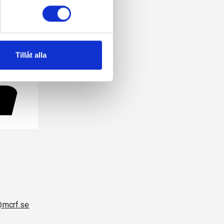
Tillåt alla
@mcrf.se