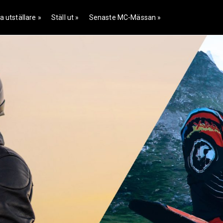
a utställare »
Ställ ut »
Senaste MC-Mässan »