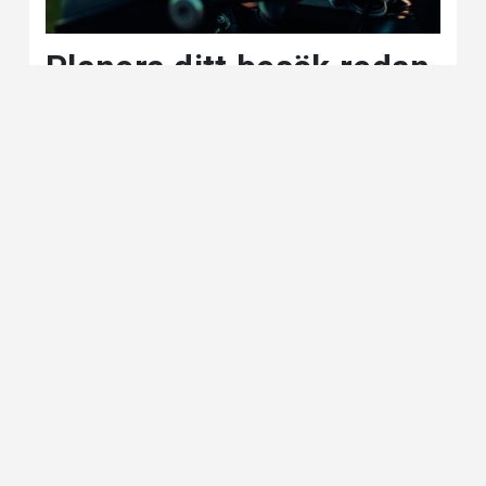
Planera ditt besök redan
idag
MC-Mässan 2024 äger rum på Stockholmsmässan i
Älvsjö bara 10 minuter från Stockholm City.MC-
Mässan 2024 äger rum på Stockholmsmässan i
Älvsjö bara 10 minuter från Stockholm City. Vi har
samlat all nödvändig, praktisk information på en sida.
Praktisk information »